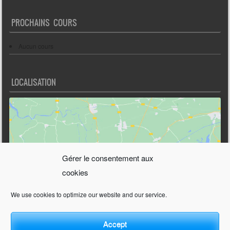
PROCHAINS COURS
Aucun cours
LOCALISATION
Gérer le consentement aux
Cliquez pour accepter les cookies
cookies
marketing et activer ce contenu
We use cookies to optimize our website and our service.
Accept