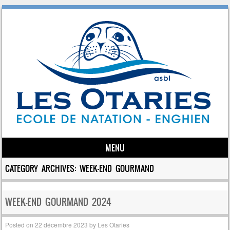
MENU
Skip to content
CATEGORY ARCHIVES:
WEEK-END GOURMAND
WEEK-END GOURMAND 2024
Posted on
22 décembre 2023
by
Les Otaries