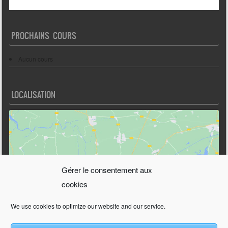
PROCHAINS COURS
Aucun cours
LOCALISATION
Gérer le consentement aux
Cliquez pour accepter les cookies
cookies
marketing et activer ce contenu
We use cookies to optimize our website and our service.