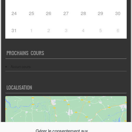
24
25
26
27
28
29
30
31
1
2
3
4
5
6
PROCHAINS COURS
Aucun cours
LOCALISATION
Gérer le consentement aux