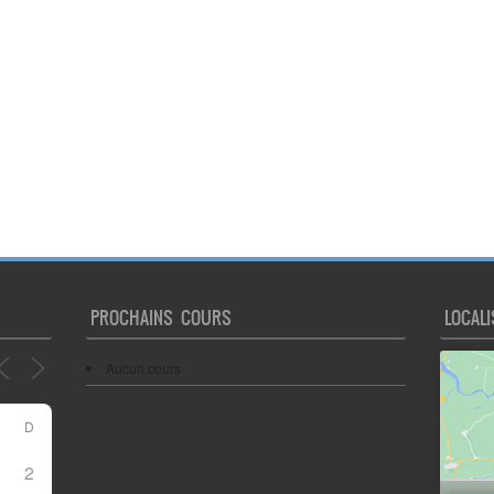
PROCHAINS COURS
LOCALI
Aucun cours
D
2