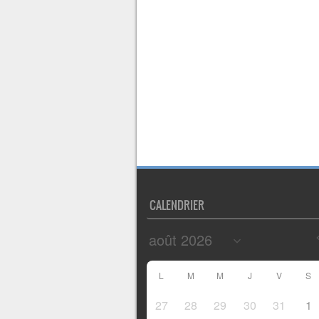
CALENDRIER
L
M
M
J
V
S
27
28
29
30
31
1