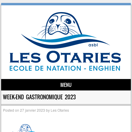
MENU
Skip to content
WEEK-END GASTRONOMIQUE 2023
Posted on
27 janvier 2023
by
Les Otaries