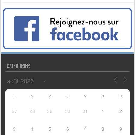
CALENDRIER
L
M
M
J
V
S
D
27
28
29
30
31
1
2
7
3
4
5
6
8
9