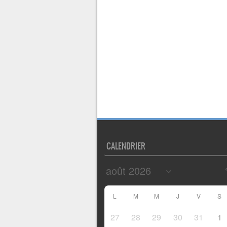
CALENDRIER
L
M
M
J
V
S
27
28
29
30
31
1