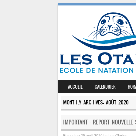
SKIP TO CONTENT
ACCUEIL
CALENDRIER
HOR
MENU
MONTHLY ARCHIVES:
AOÛT 2020
IMPORTANT – REPORT NOUVELLE 
Posted on
25 août 2020
by
Les Otaries