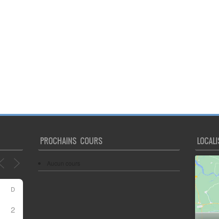
PROCHAINS COURS
LOCALI
Aucun cours
D
2