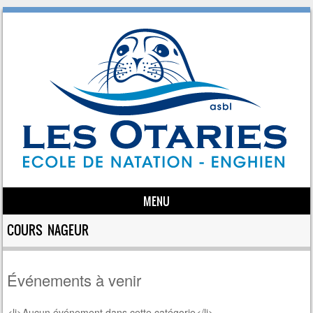
MENU
Skip to content
COURS NAGEUR
Événements à venir
<li>Aucun événement dans cette catégorie</li>