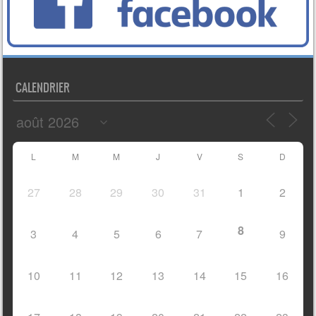
CALENDRIER
L
M
M
J
V
S
D
27
28
29
30
31
1
2
8
3
4
5
6
7
9
10
11
12
13
14
15
16