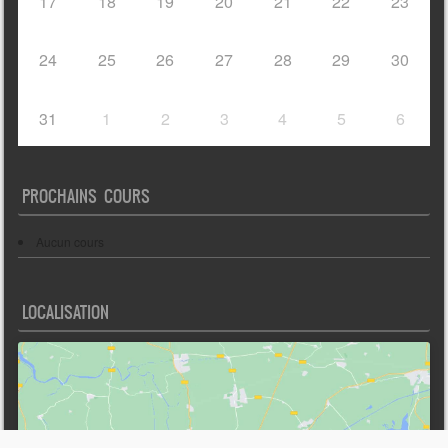
17
18
19
20
21
22
23
24
25
26
27
28
29
30
31
1
2
3
4
5
6
PROCHAINS COURS
Aucun cours
LOCALISATION