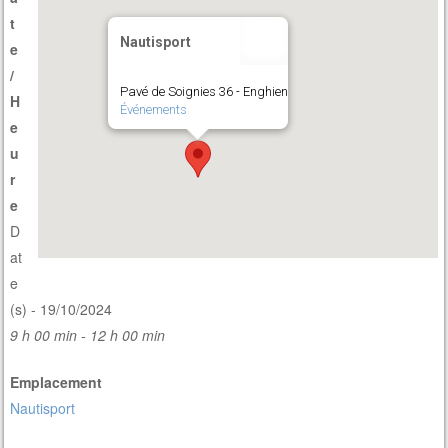
t
Nautisport
e
/
Pavé de Soignies 36 - Enghien
H
Événements
e
u
r
e
D
at
e
(s) - 19/10/2024
9 h 00 min - 12 h 00 min
Emplacement
Nautisport