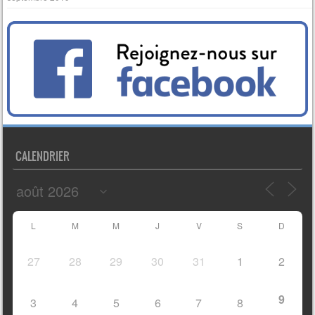
CALENDRIER
L
M
M
J
V
S
D
27
28
29
30
31
1
2
9
3
4
5
6
7
8