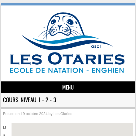
MENU
Skip to content
COURS NIVEAU 1 – 2 – 3
Posted on
19 octobre 2024
by
Les Otaries
D
a