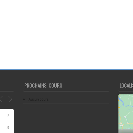
PROCHAINS COURS
LOCALI
Aucun cours
D
3