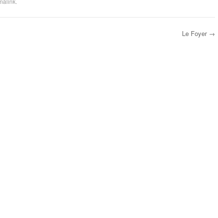
malink
.
Le Foyer
→