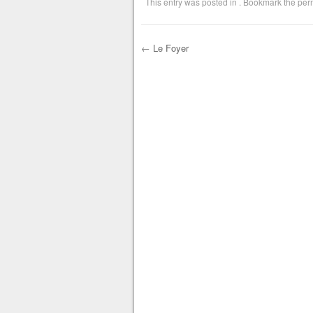
This entry was posted in . Bookmark the
per
←
Le Foyer
Post navigation