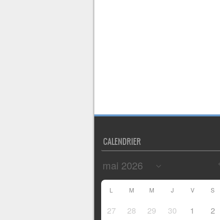
CALENDRIER
L
M
M
J
V
S
27
28
29
30
1
2