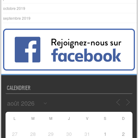
octobre 2019
septembre 2019
CALENDRIER
L
M
M
J
V
S
D
27
28
29
30
31
1
2