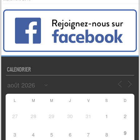
CALENDRIER
L
M
M
J
V
S
D
27
28
29
30
31
1
2
9
3
4
5
6
7
8