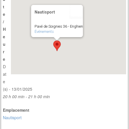
t
Nautisport
e
/
Pavé de Soignies 36 - Enghien
H
Événements
e
u
r
e
D
at
e
(s) - 13/01/2025
20 h 00 min - 21 h 00 min
Emplacement
Nautisport