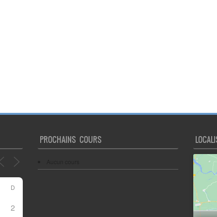
PROCHAINS COURS
LOCALI
Aucun cours
D
2