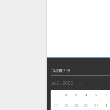
CALENDRIER
L
M
M
J
V
S
27
28
29
30
31
1