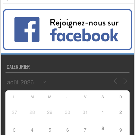
CALENDRIER
L
M
M
J
V
S
D
27
28
29
30
31
1
2
8
3
4
5
6
7
9