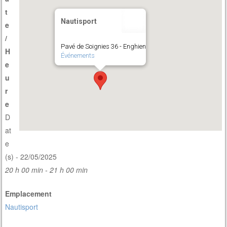
t
Nautisport
e
/
Pavé de Soignies 36 - Enghien
H
Événements
e
u
r
e
D
at
e
(s) - 22/05/2025
20 h 00 min - 21 h 00 min
Emplacement
Nautisport