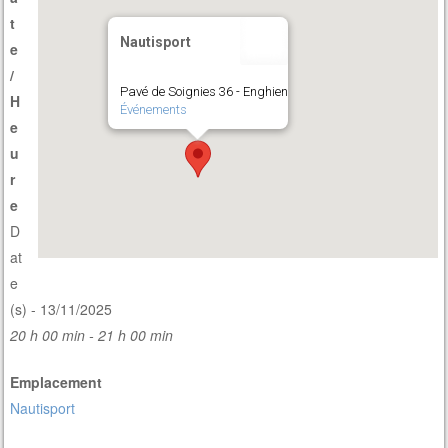
t
Nautisport
e
/
Pavé de Soignies 36 - Enghien
H
Événements
e
u
r
e
D
at
e
(s) - 13/11/2025
20 h 00 min - 21 h 00 min
Emplacement
Nautisport