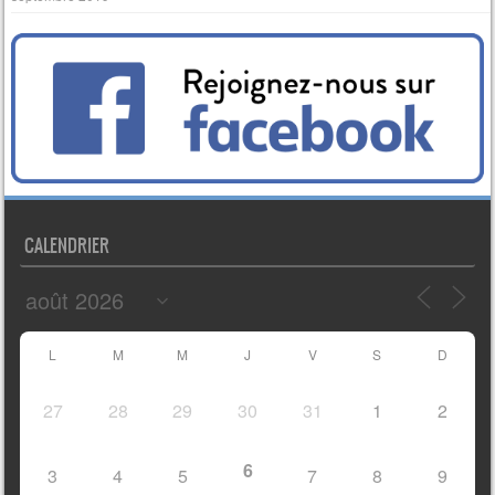
CALENDRIER
L
M
M
J
V
S
D
27
28
29
30
31
1
2
6
3
4
5
7
8
9