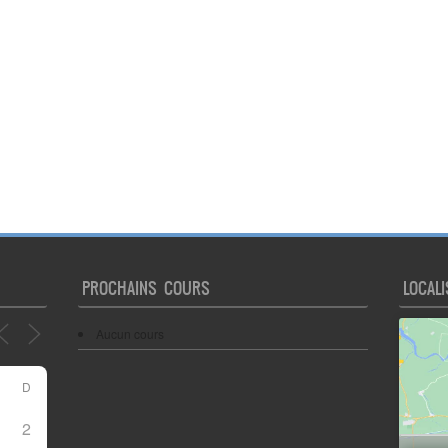
PROCHAINS COURS
LOCALI
Aucun cours
D
2