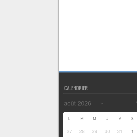
CALENDRIER
L
M
M
J
V
S
27
28
29
30
31
1