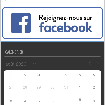
CALENDRIER
L
M
M
J
V
S
D
27
28
29
30
31
1
2
8
3
4
5
6
7
9