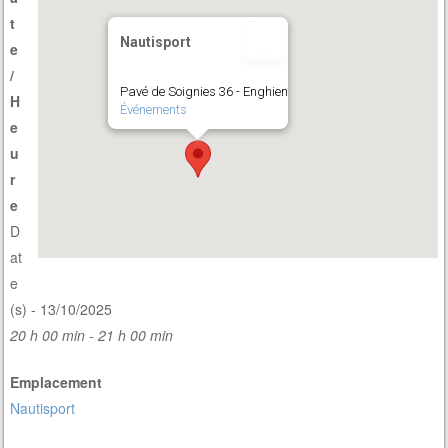
t
Nautisport
e
/
Pavé de Soignies 36 - Enghien
H
Événements
e
u
r
e
D
at
e
(s) - 13/10/2025
20 h 00 min - 21 h 00 min
Emplacement
Nautisport