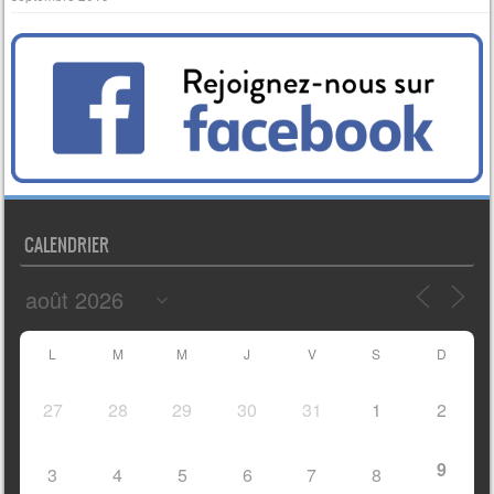
CALENDRIER
L
M
M
J
V
S
D
27
28
29
30
31
1
2
9
3
4
5
6
7
8