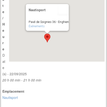
t
Nautisport
e
/
Pavé de Soignies 36 - Enghien
H
Événements
e
u
r
e
D
at
e
(s) - 22/09/2025
20 h 00 min - 21 h 00 min
Emplacement
Nautisport