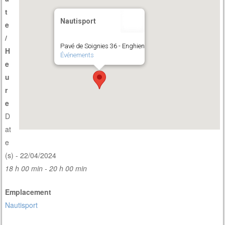
t
Nautisport
e
/
Pavé de Soignies 36 - Enghien
H
Événements
e
u
r
e
D
at
e
(s) - 22/04/2024
18 h 00 min - 20 h 00 min
Emplacement
Nautisport