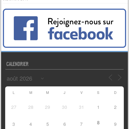
CALENDRIER
L
M
M
J
V
S
D
27
28
29
30
31
1
2
8
3
4
5
6
7
9