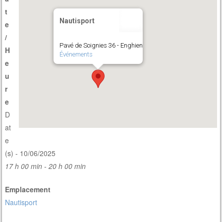
t
Nautisport
e
/
Pavé de Soignies 36 - Enghien
H
Événements
e
u
r
e
D
at
e
(s) - 10/06/2025
17 h 00 min - 20 h 00 min
Emplacement
Nautisport