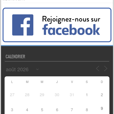
CALENDRIER
L
M
M
J
V
S
D
27
28
29
30
31
1
2
9
3
4
5
6
7
8