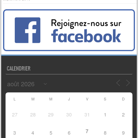
CALENDRIER
L
M
M
J
V
S
D
27
28
29
30
31
1
2
7
3
4
5
6
8
9