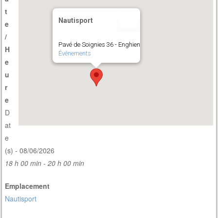
t
Nautisport
e
/
Pavé de Soignies 36 - Enghien
H
Événements
e
u
r
e
D
at
e
(s) - 08/06/2026
18 h 00 min - 20 h 00 min
Emplacement
Nautisport