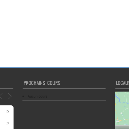
PROCHAINS COURS
LOCALI
Aucun cours
D
2