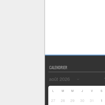
CALENDRIER
L
M
M
J
V
S
27
28
29
30
31
1