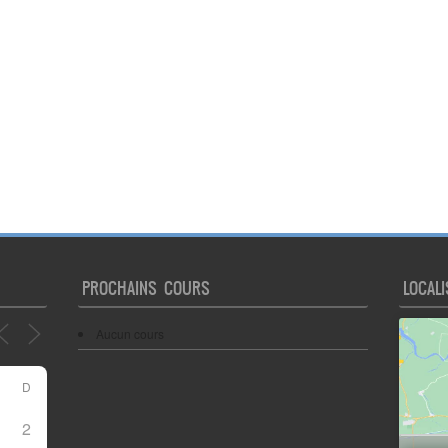
PROCHAINS COURS
LOCALI
Aucun cours
D
2