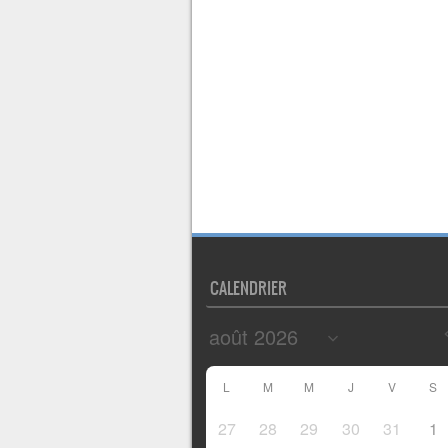
CALENDRIER
L
M
M
J
V
S
27
28
29
30
31
1