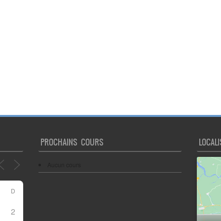
PROCHAINS COURS
LOCALI
Aucun cours
D
2