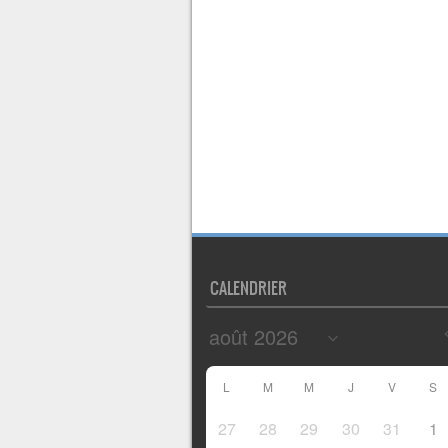
CALENDRIER
L
M
M
J
V
S
27
28
29
30
31
1