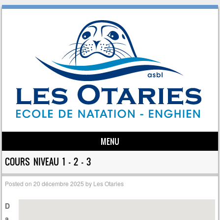
MENU
Skip to content
COURS NIVEAU 1 – 2 – 3
Posted on
20 décembre 2025
by
Les Otaries
D
a