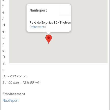
t
Nautisport
e
/
Pavé de Soignies 36 - Enghien
H
Événements
e
u
r
e
D
at
e
(s) - 20/12/2025
9 h 00 min - 12 h 00 min
Emplacement
Nautisport