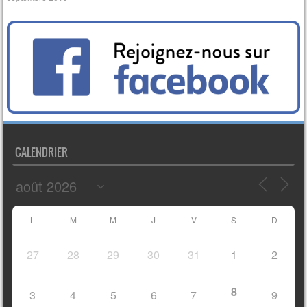
CALENDRIER
L
M
M
J
V
S
D
27
28
29
30
31
1
2
8
3
4
5
6
7
9