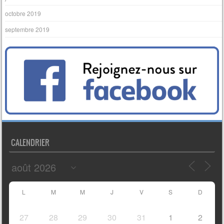
octobre 2019
septembre 2019
CALENDRIER
L
M
M
J
V
S
D
27
28
29
30
31
1
2