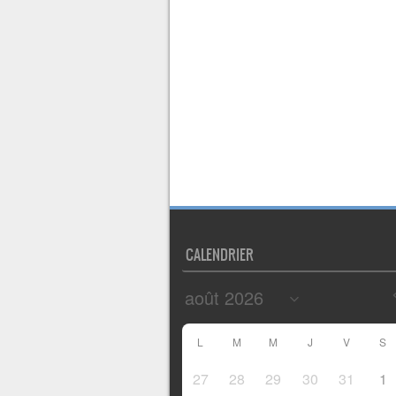
CALENDRIER
L
M
M
J
V
S
27
28
29
30
31
1