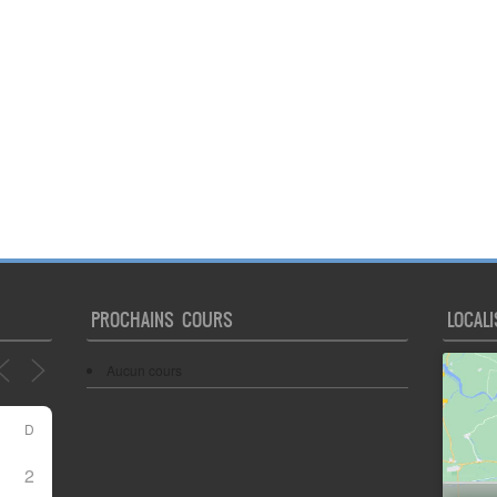
PROCHAINS COURS
LOCALI
Aucun cours
D
2