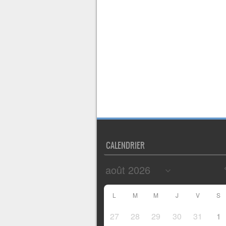
CALENDRIER
L
M
M
J
V
S
27
28
29
30
31
1