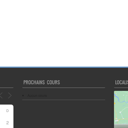
PROCHAINS COURS
LOCALI
Aucun cours
D
2