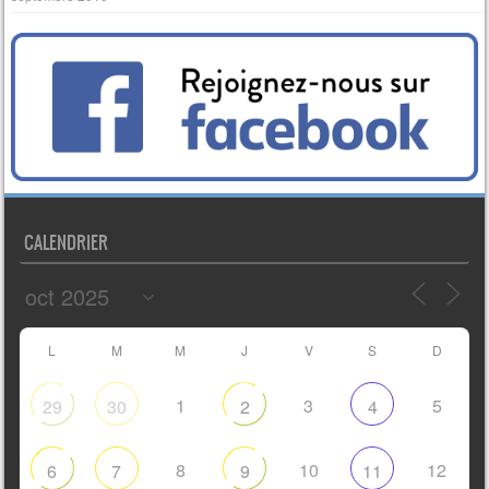
CALENDRIER
L
M
M
J
V
S
D
1
3
5
29
30
2
4
8
10
12
6
7
9
11