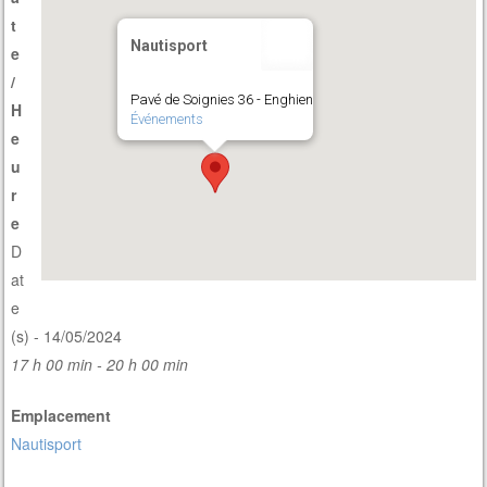
t
Nautisport
e
/
Pavé de Soignies 36 - Enghien
H
Événements
e
u
r
e
D
at
e
(s) - 14/05/2024
17 h 00 min - 20 h 00 min
Emplacement
Nautisport