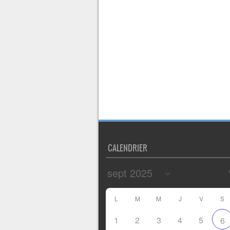
CALENDRIER
L
M
M
J
V
S
1
2
3
4
5
6