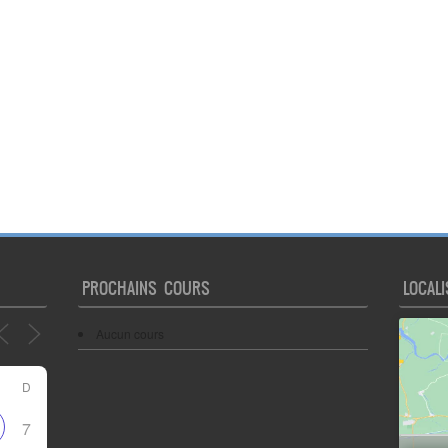
PROCHAINS COURS
LOCALI
Aucun cours
D
7